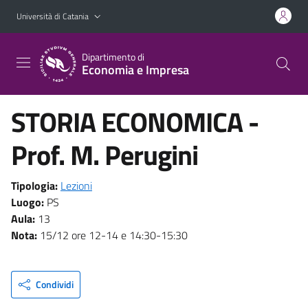
Vai al contenuto principale
Vai al menu di navigazione
Università di Catania
Dipartimento di
Economia e Impresa
STORIA ECONOMICA -
Prof. M. Perugini
Tipologia:
Lezioni
Luogo:
PS
Aula:
13
Nota:
15/12 ore 12-14 e 14:30-15:30
Condividi