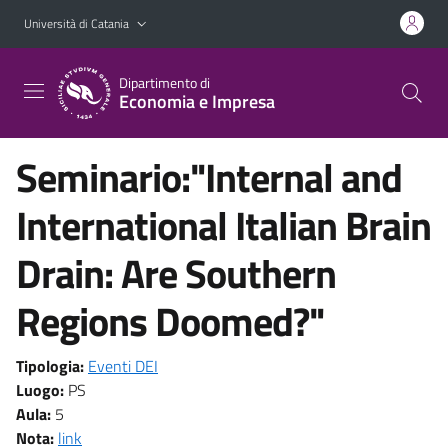
Vai al contenuto principale
Vai al menu di navigazione
Università di Catania
Dipartimento di
Economia e Impresa
Seminario:"Internal and
International Italian Brain
Drain: Are Southern
Regions Doomed?"
Tipologia:
Eventi DEI
Luogo:
PS
Aula:
5
Nota:
link