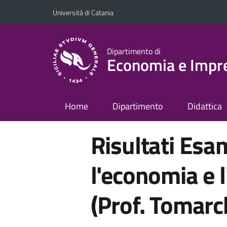
Vai al contenuto principale
Vai al menu di navigazione
Università di Catania
Dipartimento di
Economia e Impr
Home
Dipartimento
Didattica
Risultati Esam
l'economia e l
(Prof. Tomarc