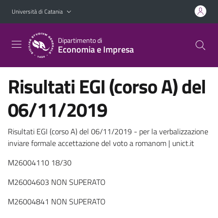
Vai al contenuto principale
Vai al menu di navigazione
Università di Catania
Dipartimento di
Economia e Impresa
Risultati EGI (corso A) del
06/11/2019
Risultati EGI (corso A) del 06/11/2019 - per la verbalizzazione
inviare formale accettazione del voto a romanom | unict.it
M26004110 18/30
M26004603 NON SUPERATO
M26004841 NON SUPERATO