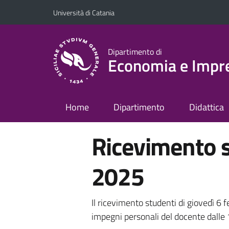
Vai al contenuto principale
Vai al menu di navigazione
Università di Catania
Dipartimento di
Economia e Impr
Home
Dipartimento
Didattica
Ricevimento s
2025
Il ricevimento studenti di giovedì 6 f
impegni personali del docente dalle 