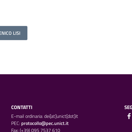
NICO LISI
CONTATTI
SEG
E-mail ordinaria: dei[at]unict[dot]it
PEC:
protocollo@pec.unict.it
Fax: (+39) 095 7537 610