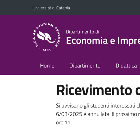
Vai al contenuto principale
Vai al menu di navigazione
Università di Catania
Dipartimento di
Economia e Impr
Home
Dipartimento
Didattica
Ricevimento 
Si avvisano gli studenti interessati c
6/03/2025 è annullata. Il prossimo 
ore 11.