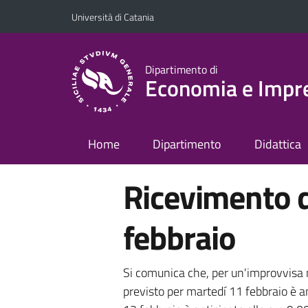
Vai al contenuto principale
Vai al menu di navigazione
Università di Catania
Dipartimento di
Economia e Impr
Home
Dipartimento
Didattica
Ricevimento d
febbraio
Si comunica che, per un'improvvisa n
previsto per martedí 11 febbraio è an