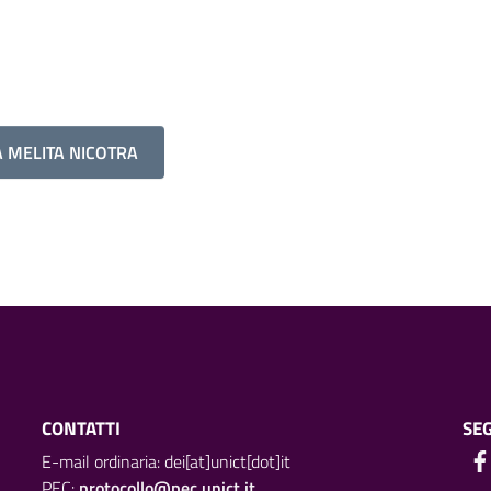
A MELITA NICOTRA
CONTATTI
SEG
E-mail ordinaria: dei[at]unict[dot]it
PEC:
protocollo@pec.unict.it