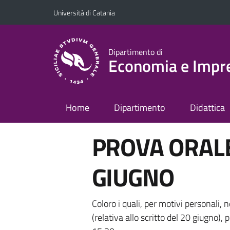
Vai al contenuto principale
Vai al menu di navigazione
Università di Catania
Dipartimento di
Economia e Impr
Home
Dipartimento
Didattica
PROVA ORALE
GIUGNO
Coloro i quali, per motivi personali,
(relativa allo scritto del 20 giugno),