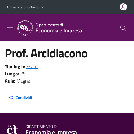
Vai al contenuto principale
Vai al menu di navigazione
Università di Catania
Dipartimento di
Economia e Impresa
Prof. Arcidiacono
Tipologia:
Esami
Luogo:
PS
Aula:
Magna
Condividi
DIPARTIMENTO DI
Economia e Impresa