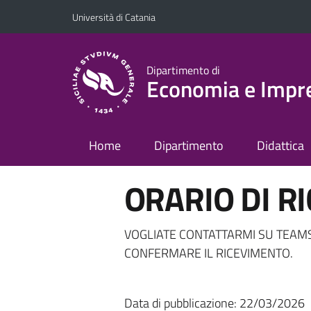
Vai al contenuto principale
Vai al menu di navigazione
Università di Catania
Dipartimento di
Economia e Impr
Home
Dipartimento
Didattica
ORARIO DI R
VOGLIATE CONTATTARMI SU TEAMS
CONFERMARE IL RICEVIMENTO.
Data di pubblicazione: 22/03/2026