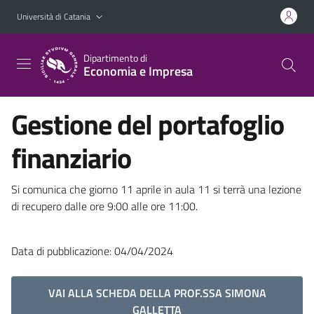
Vai al contenuto principale
Vai al menu di navigazione
Università di Catania
Dipartimento di
Economia e Impresa
Gestione del portafoglio
finanziario
Si comunica che giorno 11 aprile in aula 11 si terrà una lezione
di recupero dalle ore 9:00 alle ore 11:00.
Data di pubblicazione: 04/04/2024
VAI ALLA SCHEDA DELLA PROF.SSA SIMONA
GALLETTA