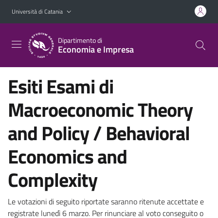
Vai al contenuto principale
Vai al menu di navigazione
Università di Catania
Dipartimento di
Economia e Impresa
Esiti Esami di
Macroeconomic Theory
and Policy / Behavioral
Economics and
Complexity
Le votazioni di seguito riportate saranno ritenute accettate e
registrate lunedì 6 marzo. Per rinunciare al voto conseguito o