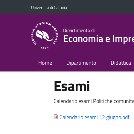
Vai al contenuto principale
Vai al menu di navigazione
Università di Catania
Dipartimento di
Economia e Impr
Home
Dipartimento
Didattica
Esami
Calendario esami Politiche comunita
Calendario esami 12 giugno.pdf