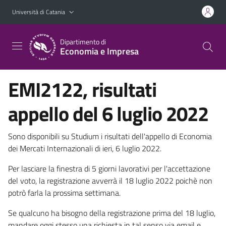
Vai al contenuto principale
Vai al menu di navigazione
Università di Catania
Dipartimento di
Economia e Impresa
EMI2122, risultati
appello del 6 luglio 2022
Sono disponibili su Studium i risultati dell'appello di Economia
dei Mercati Internazionali di ieri, 6 luglio 2022.
Per lasciare la finestra di 5 giorni lavorativi per l'accettazione
del voto, la registrazione avverrà il 18 luglio 2022 poichè non
potrò farla la prossima settimana.
Se qualcuno ha bisogno della registrazione prima del 18 luglio,
mandare oggi stesso una richiesta in tal senso via email e