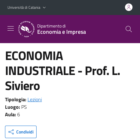
Vai al contenuto principale
Vai al menu di navigazione
Università di Catania
Dipartimento di
Economia e Impresa
ECONOMIA
INDUSTRIALE - Prof. L.
Siviero
Tipologia:
Lezioni
Luogo:
PS
Aula:
6
Condividi