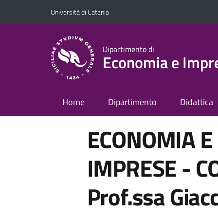
Vai al contenuto principale
Vai al menu di navigazione
Università di Catania
Dipartimento di
Economia e Impr
Home
Dipartimento
Didattica
ECONOMIA E 
IMPRESE - CO
Prof.ssa Giac