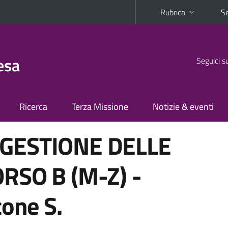
Rubrica
Se
esa
Seguici s
Ricerca
Terza Missione
Notizie & eventi
GESTIONE DELLE
RSO B (M-Z) -
cone S.