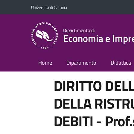
Vai al contenuto principale
Vai al menu di navigazione
Università di Catania
Dipartimento di
Economia e Impr
Home
Dipartimento
Didattica
DIRITTO DELL
DELLA RISTR
DEBITI - Prof