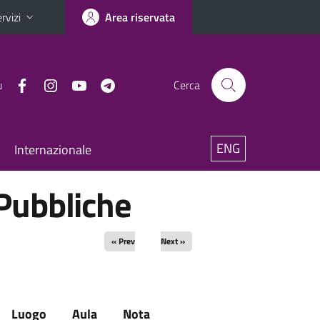
rvizi
Area riservata
u
Cerca
ENG
Internazionale
 Pubbliche
« Prev
Next »
Luogo
Aula
Nota