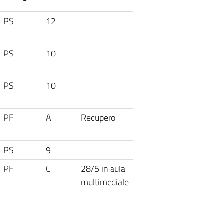
PS
12
PS
10
PS
10
PF
A
Recupero
PS
9
PF
C
28/5 in aula
multimediale