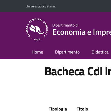
Vai al contenuto principale
Vai al menu di navigazione
Università di Catania
Dipartimento di
Economia e Impr
Home
Dipartimento
Didattica
Bacheca Cdl i
Tipologia
Titolo