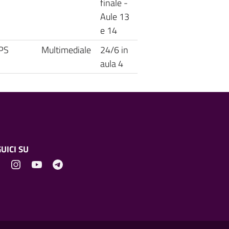
finale -
Aule 13
e 14
PS
Multimediale
24/6 in
aula 4
UICI SU