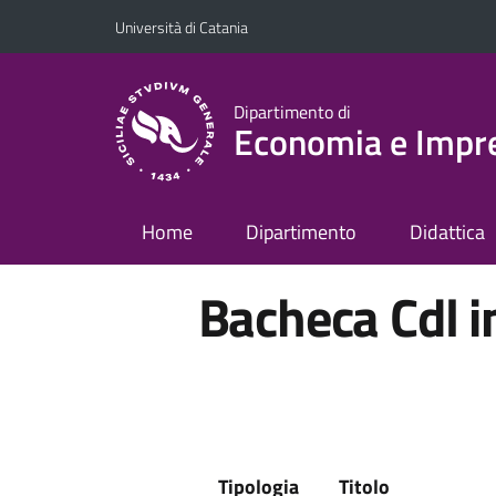
Vai al contenuto principale
Vai al menu di navigazione
Università di Catania
Dipartimento di
Economia e Impr
Home
Dipartimento
Didattica
Bacheca Cdl 
Tipologia
Titolo