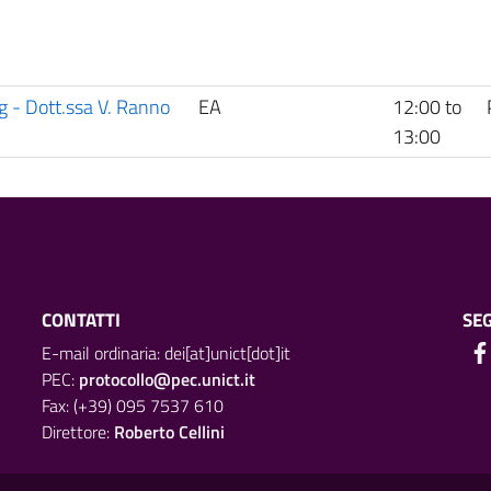
g - Dott.ssa V. Ranno
EA
12:00
to
13:00
CONTATTI
SEG
E-mail ordinaria: dei[at]unict[dot]it
PEC:
protocollo@pec.unict.it
Fax: (+39) 095 7537 610
Direttore:
Roberto Cellini