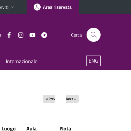
rvizi
Area riservata
u
Cerca
ENG
Internazionale
« Prev
Next »
Luogo
Aula
Nota