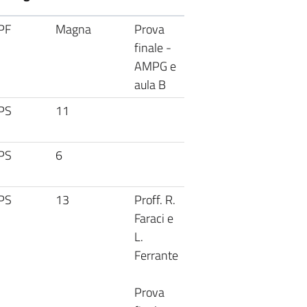
PF
Magna
Prova
finale -
AMPG e
aula B
PS
11
PS
6
PS
13
Proff. R.
Faraci e
L.
Ferrante
Prova