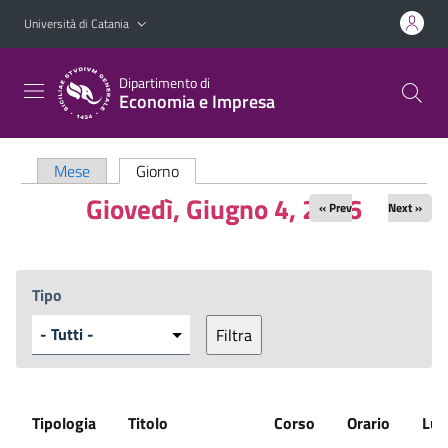
Vai al contenuto principale
Vai al menu di navigazione
Università di Catania
Dipartimento di
Economia e Impresa
Schede primarie
Mese
Giorno
(scheda attiva)
Giovedì, Giugno 4, 2026
« Prev
Next »
Tipo
Tipologia
Titolo
Corso
Orario
Lu