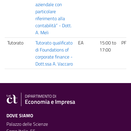
aziendale con
particolare
riferimento alla
contabilità” - Dott.
A. Meli
Tutorato
Tutorato qualificato
EA
15:00
to
PF
di Foundations of
17:00
corporate finance -
Dott.ssa A. Vaccaro
DIPARTIMENTO DI
Economia e Impresa
DOVE SIAMO
Palazzo delle Scienze
Corso Italia, 55