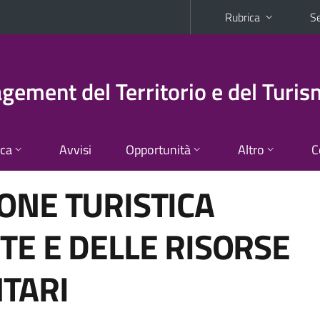
Rubrica
Se
ement del Territorio e del Turi
ica
Avvisi
Opportunità
Altro
C
ONE TURISTICA
TE E DELLE RISORSE
TARI