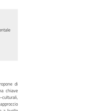
ontale
ropone di
una chiave
-culturali,
 approccio
 a livello