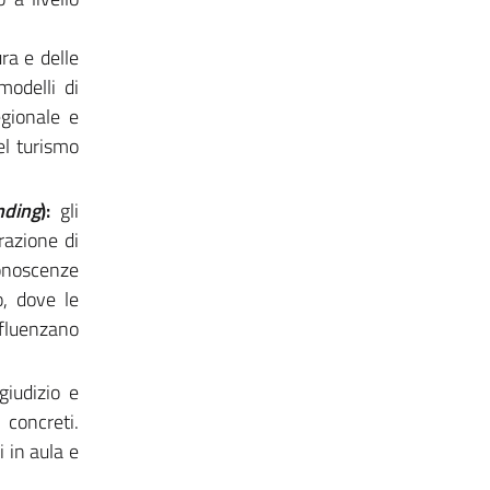
ura e delle
modelli di
egionale e
el turismo
nding
):
gli
razione di
conoscenze
o, dove le
nfluenzano
iudizio e
 concreti.
 in aula e