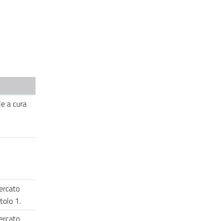
e a cura
mercato
itolo 1.
mercato