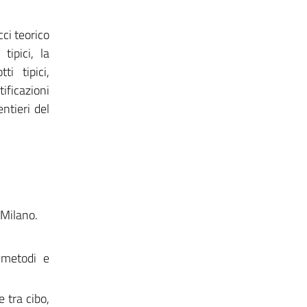
cci teorico
tipici, la
ti tipici,
tificazioni
ntieri del
 Milano.
, metodi e
e tra cibo,