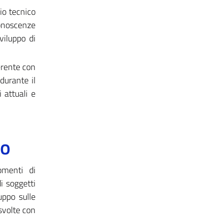
io tecnico
conoscenze
viluppo di
erente con
durante il
 attuali e
to
omenti di
i soggetti
uppo sulle
svolte con