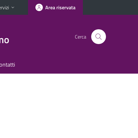
rvizi
Area riservata
smo
Cerca
ontatti