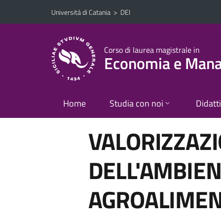
Vai al contenuto principale
Vai al menu di navigazione
Università di Catania
>
DEI
Corso di laurea magistrale in
Economia e Manag
Home
Studia con noi
Didatt
VALORIZZAZI
DELL'AMBIEN
AGROALIMEN