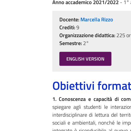
Anno accademico 2021/2022
- 1°
Docente:
Marcella Rizzo
Crediti:
9
Organizzazione didattica:
225 ore
Semestre:
2°
ENGLISH VERSION
Obiettivi format
1. Conoscenza e capacità di com
spiegare agli studenti le interazi
interdisciplinare di lettura del terr
sociali e ambientali, nonché le impr
integrato è riconducibile al nuovo p