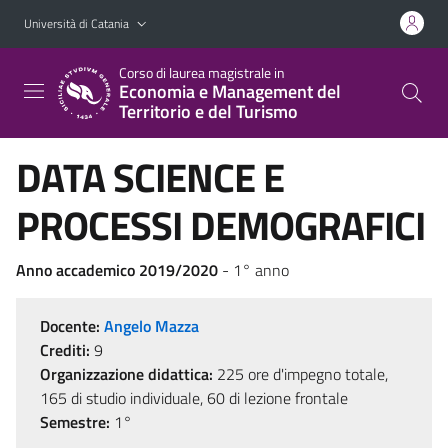
Vai al contenuto principale
Vai al menu di navigazione
Università di Catania
Corso di laurea magistrale in
Economia e Management del
Territorio e del Turismo
DATA SCIENCE E
PROCESSI DEMOGRAFICI
Anno accademico 2019/2020
- 1° anno
Docente:
Angelo Mazza
Crediti:
9
Organizzazione didattica:
225 ore d'impegno totale,
165 di studio individuale, 60 di lezione frontale
Semestre:
1°