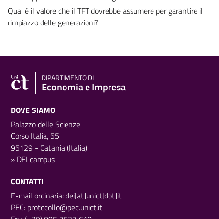
Qual è il valore che il TFT dovrebbe assumere per garantire il
rimpiazzo delle generazioni?
DIPARTIMENTO DI
Economia e Impresa
DOVE SIAMO
Palazzo delle Scienze
Corso Italia, 55
95129 - Catania (Italia)
»
DEI campus
CONTATTI
E-mail ordinaria: dei[at]unict[dot]it
PEC:
protocollo@pec.unict.it
Fax: (+39) 095 7537 610