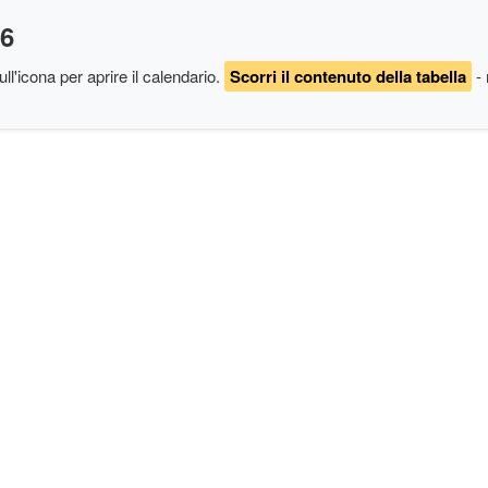
26
ll'icona per aprire il calendario
.
Scorri il contenuto della tabella
- 