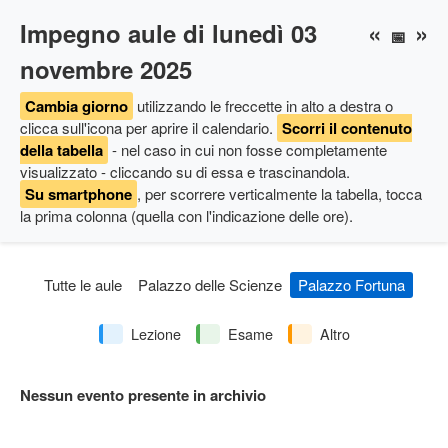
Impegno aule di lunedì 03
«
»
📅
novembre 2025
Cambia giorno
utilizzando le freccette in alto a destra
o
clicca sull'icona per aprire il calendario
.
Scorri il contenuto
della tabella
- nel caso in cui non fosse completamente
visualizzato - cliccando su di essa e trascinandola.
Su smartphone
, per scorrere verticalmente la tabella, tocca
la prima colonna (quella con l'indicazione delle ore).
Tutte le aule
Palazzo delle Scienze
Palazzo Fortuna
Lezione
Esame
Altro
Nessun evento presente in archivio