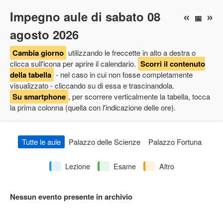
Impegno aule di sabato 08
«
»
📅
agosto 2026
Cambia giorno
utilizzando le freccette in alto a destra
o
clicca sull'icona per aprire il calendario
.
Scorri il contenuto
della tabella
- nel caso in cui non fosse completamente
visualizzato - cliccando su di essa e trascinandola.
Su smartphone
, per scorrere verticalmente la tabella, tocca
la prima colonna (quella con l'indicazione delle ore).
Tutte le aule
Palazzo delle Scienze
Palazzo Fortuna
Lezione
Esame
Altro
Nessun evento presente in archivio