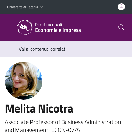
Vai al contenuto principale
Vai al menu di navigazione
Università di Catania
Dipartimento di
Economia e Impresa
Vai ai contenuti correlati
Melita Nicotra
Associate Professor of Business Administration
and Management [ECON-07/A]