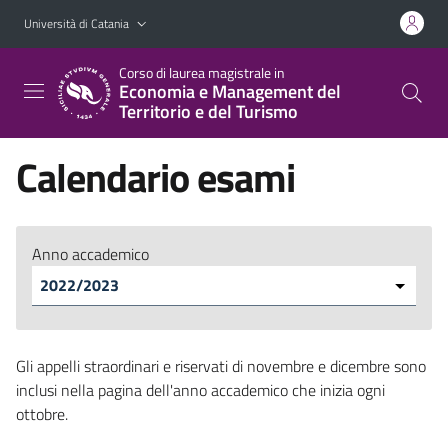
Vai al contenuto principale
Vai al menu di navigazione
Università di Catania
Corso di laurea magistrale in
Economia e Management del
Territorio e del Turismo
Calendario esami
Anno accademico
Gli appelli straordinari e riservati di novembre e dicembre sono
inclusi nella pagina dell'anno accademico che inizia ogni
ottobre.