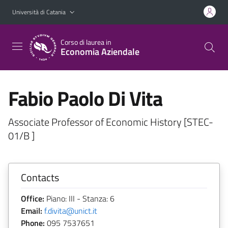
Vai al contenuto principale
Vai al menu di navigazione
Università di Catania
Corso di laurea in
Economia Aziendale
Fabio Paolo Di Vita
Associate Professor of Economic History [STEC-
01/B ]
Contacts
Office:
Piano: III - Stanza: 6
Email:
f.divita@unict.it
Phone:
095 7537651